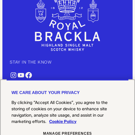
STAY IN THE KNOW
INSTAGRAM
YOUTUBE
FACEBOOK
WE CARE ABOUT YOUR PRIVACY
EXPLORE
By clicking “Accept All Cookies”, you agree to the
OUR WHISKY
storing of cookies on your device to enhance site
SHOP
navigation, analyze site usage, and assist in our
marketing efforts.
Cookie Policy
CONTACT US
MANAGE PREFERENCES