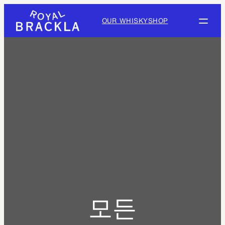
Skip
to
OUR WHISKY
SHOP
content
모든